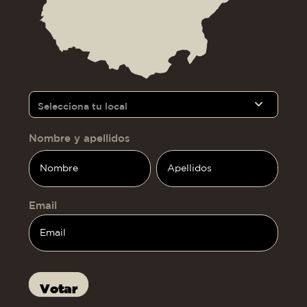
Si eres
Extremadura
humano,
Selecciona tu local
deja
este
campo
Nombre y apellidos
en
Nombre
Nombre
blanco.
y
y
apellidos
apellidos
Email
Votar